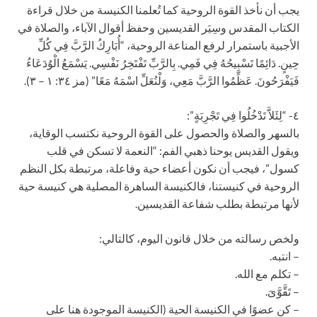
يجب أن نأخذ القوة الروحية كما تُعلمنا الكنيسة من خلال قراءة
الكتاب المقدس وسِيَر القديسين وحفظ أقوال الآباء، والصلاة في
الأجبية باستمرار لرفع المناعة الروحية، “أُبَارِكُ الرَّبَّ فِي كُلِّ
حِينٍ. دَائِمًا تَسْبِيحُهُ فِي فَمِي. بِالرَّبِّ تَفْتَخِرُ نَفْسِي. يَسْمَعُ الْوُدَعَاءُ
فَيَفْرَحُونَ. عَظِّمُوا الرَّبَّ مَعِي، وَلْنُعَلِّ اسْمَهُ مَعًا” (مز ٣٤: ١ – ٣).
٤- “لِئَلاَّ تَدْخُلُوا فِي تَجْرِبَةٍ”:
بالسهر والصلاة والحصول على القوة الروحية نكتسب الوقاية،
ويقول القديس يوحنا ذهبي الفم: “النعمة لا تسكن في قلب
كسول”، فيجب أن نكون أعضاء حية وفاعلة، مرتبطة بكل النظم
الروحية في كنيستنا، فالكنيسة الساهرة المصلية هي كنيسة حية
لأنها مرتبطة بطلب شفاعة القديسين.
ولخص رسالته من خلال قانون اليوم، كالتالي:
– انتبه.
– تكلم مع الله.
– تَقَّوَّىَ.
– كن عضوًا في الكنيسة الحية (الكنيسة الموجودة هنا على