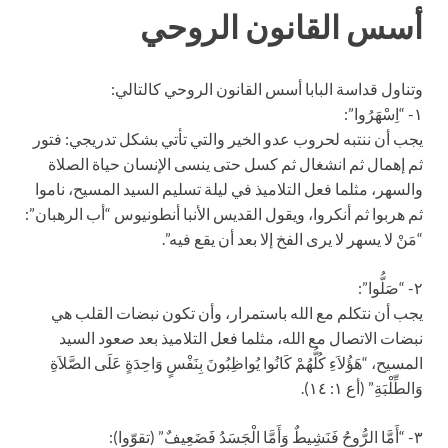
أسس القانون الروحي
وتناول قداسة البابا أسس القانون الروحي كالتالي:
١- “اِسْهَرُوا”:
يجب أن ننتبه لحروب عدو الخير والتي تأتي بشكل تدريجي: فتور
ثم إهمال ثم انشغال ثم كسل حتى ينسى الإنسان حياة الصلاة
والسهر، مثلما فعل التلاميذ في ليلة تسليم السيد المسيح، ناموا
ثم هربوا ثم أنكروا، ويقول القديس الأنبا أنطونيوس “أب الرهبان”:
“مَنْ لا يسهر لا يرى الفخ إلا بعد أن يقع فيه”.
٢- “صَلُّوا”:
يجب أن نتكلم مع الله باستمرار، وأن تكون نبضات القلب هي
نبضات الاتصال مع الله، مثلما فعل التلاميذ بعد صعود السيد
المسيح، “هَؤُلاَءِ كُلُّهُمْ كَانُوا يُواظِبُونَ بِنَفْسٍ وَاحِدَةٍ عَلَى الصَّلاَةِ
وَالطِّلْبَةِ” (أع ١: ١٤).
٣- “أَمَّا الرُّوحُ فَنَشِيطٌ وَأَمَّا الْجَسَدُ فَضَعِيفٌ” (تقوّوا):