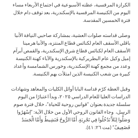
الكرازة المرقسية، عظته الأسبوعية في اجتماع الأربعاء مساء
اليوم من الكنيسة المرقسية بالإسكندرية، بعد توقف دام خلال
فترة الخمسين المقدسة.
وصلى قداسته صلوات العشية، بمشاركة صاحبي النيافة الأنبا
باڤلي الأسقف العام لكنائس قطاع المنتزه، والأنبا هرمينا
الأسقف العام لكنائس قطاع شرق الإسكندرية، والقمص أبرآم
إميل وكيل عام البطريركية بالإسكندرية والآباء كهنة الكنيسة
وعدد من مجمع كهنة الإسكندرية، وخورس الشمامسة وأعداد
كبيرة من شعب الكنيسة الذين امتلأت بهم الكنيسة.
وقبل العظة كرّم قداسة البابا أوائل الكليات والمعاهد وشهادات
الدراسات العليا للعام الدراسي ٢٠٢٥، وبدأ اعتبارًا من اليوم
سلسلة جديدة بعنوان “قوانين روحية للحياة”، خلال فترة صوم
الرسل، وجاء القانون الروحي الأول من خلال الآية: “اِسْهَرُوا
وَصَلُّوا لِئَلاَّ تَدْخُلُوا فِي تَجْرِبَةٍ. أَمَّا الرُّوحُ فَنَشِيطٌ وَأَمَّا الْجَسَدُ
فَضَعِيفٌ” (مت ٢٦: ٤١).