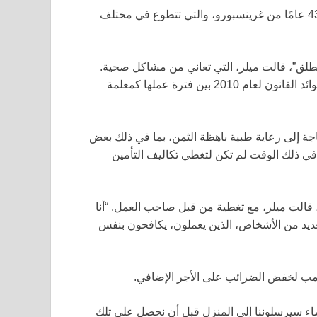
لقد جذبت القضية مؤيدين مثل إميلي ميلر، التي تبلغ من العمر 43 عامًا من غرينسبورو، والتي تتطوع في مختلف
عقولة بشكل مطلق”، قالت ميلر، التي تعاني من مشاكل صحية.
كمقيم في كنتاكي ثم في نورث كارولينا، قامت بالاعتماد على فوائد القانون لعام 2010 بين فترة عملها كمعلمة
اجة إلى رعاية طبية باهظة الثمن، بما في ذلك بعض
في ذلك الوقت لم تكن لتغطي تكاليف التأمين
 قالت ميلر، مع تغطية من قبل صاحب العمل. “أنا
لعديد من الأشخاص، الذين يعملون، يكافحون بنفس
مب لخفض الضرائب على الأجر الإضافي.
اء سيرسلوننا إلى المنزل قبل أن نحصل على تلك