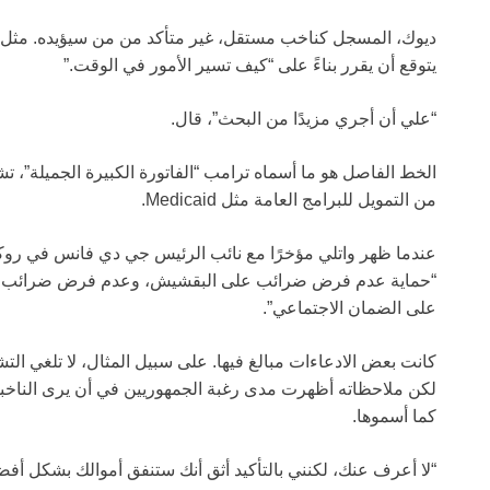
ديوك، المسجل كناخب مستقل، غير متأكد من من سيؤيده. مثل الع
يتوقع أن يقرر بناءً على “كيف تسير الأمور في الوقت.”
“علي أن أجري مزيدًا من البحث”، قال.
الخط الفاصل هو ما أسماه ترامب “الفاتورة الكبيرة الجميلة”، تش
من التمويل للبرامج العامة مثل Medicaid.
عندما ظهر واتلي مؤخرًا مع نائب الرئيس جي دي فانس في روكي 
“حماية عدم فرض ضرائب على البقشيش، وعدم فرض ضرائب ع
على الضمان الاجتماعي”.
كانت بعض الادعاءات مبالغ فيها. على سبيل المثال، لا تلغي التش
لكن ملاحظاته أظهرت مدى رغبة الجمهوريين في أن يرى الناخبو
كما أسموها.
“لا أعرف عنك، لكنني بالتأكيد أثق أنك ستنفق أموالك بشكل أف