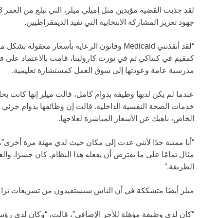
جهود تعزيز المشاركة الانتخابية التي تفيد الديمقراطيين.
“لقد أنقذتني Medicaid وقانون الرعاية بأسعار م
مدرسية عامة وعودتها إلى سوق العمل كمستشارة تعليمية.
عندما لم يكن لديها وظيفة بدوام كامل، قالت ميلر إنها كانت بح
خدمات الصحة النفسية الداخلية. قالت إن وظائفها بدوام جزئي 
الخاص، ناهيك عن الأسعار المباشرة لعلاجها.
“أنا ممتنة جدًا لأنني عدت إلى مكان حيث لدي مهنة مرة أخرى”،
مثال تمامًا على ما يفترض أن يفعله هذا النظام. كان جسرًا. وا
الطريقة.”
ميلر أيضًا متشككة في أن الناس سيستفيدون من تشريعات ترا
“كان لدي وظيفة مؤهلة للأجر الإضافي”، قالت، “وكان لدي رؤس