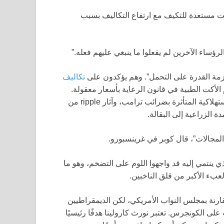
ور، إنها كانت مستعدة للتكيف مع ارتفاع التكاليف بسبب
لرؤساء الآخرين لم يفعلوا ما ينبغي عليهم فعله.”
مة القدرة على التحمل”. وهم يؤكدون على
تكاليف
أكت الطبية في قانون الرعاية بأسعار معقولة.
ويبرزون أسعار السكن والمرافق، وزيادات في أسعار السلع الاستهلاكية المتأثرة بضرائب ترامب، وآثار ripple من
الزراعية إلى البقالة.
المجالات”، قال كوبر في غرينسبورو.
ي ينتمي إليه قد واجهوا اللوم على التضخم، وهو ما
عبء الأكبر من قلق الناخبين.
رنة بمجلس النواب الأمريكي، لكن الديمقراطيين
لى الكونجرس. تعتبر نورث كارولينا هدفًا رئيسيًا