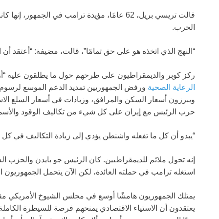
قالت تريسي بريل، 62 عامًا، مؤيدة ترامب في الجمه
الحرب.
“النهج الذي اتخذه هو على حق تمامًا”، قالت، مضيفة: “أعتقد أن ا
ركز كوبر والديمقراطيون على طرحهم حول ما يطلقون عليه “أز
الرعاية الصحية
ورفض الجمهوريين تمديد الدعم الموسع لرسوم ال
حرب الرئيس مع إيران على كل شيء من تكاليف الوقود والأسمدة 
“يبدو أن كل ما تفعله واشنطن يؤدي إلى زيادة التكاليف في كل 
إنه تحول ملائم للديمقراطيين. كان الرئيس جو بايدن والحزب الذ
استغله ترامب في حملته العائدة، لكن الآن يتحمل الجمهوريون ال
يمتلك الجمهوريون هامشًا أوسع في مجلس الشيوخ الأمريكي مقا
يعتقدون أن الاستياء الاقتصادي يمنحهم فرصة للسيطرة الكاملة ع