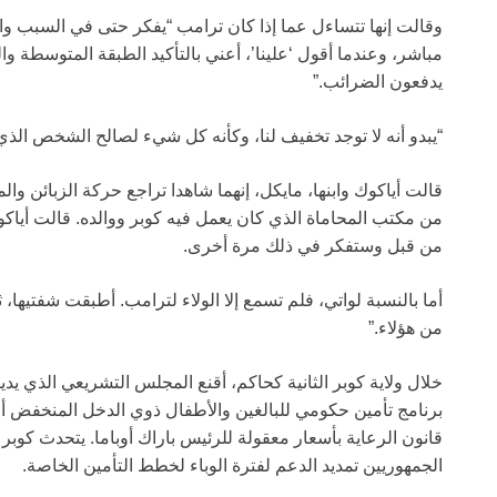
وقالت إنها تتساءل عما إذا كان ترامب “يفكر حتى في السبب والنت
مباشر، وعندما أقول ‘علينا’، أعني بالتأكيد الطبقة المتوسطة وا
يدفعون الضرائب.”
“يبدو أنه لا توجد تخفيف لنا، وكأنه كل شيء لصالح الشخص الذي
قالت أياكوك وابنها، مايكل، إنهما شاهدا تراجع حركة الزبائن و
من مكتب المحاماة الذي كان يعمل فيه كوبر ووالده. قالت أياكو
من قبل وستفكر في ذلك مرة أخرى.
أما بالنسبة لواتي، فلم تسمع إلا الولاء لترامب. أطبقت شفتيها،
من هؤلاء.”
خلال ولاية كوبر الثانية كحاكم، أقنع المجلس التشريعي الذي يد
برنامج تأمين حكومي للبالغين والأطفال ذوي الدخل المنخفض أو 
قانون الرعاية بأسعار معقولة للرئيس باراك أوباما. يتحدث كوبر
الجمهوريين تمديد الدعم لفترة الوباء لخطط التأمين الخاصة.