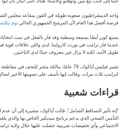
جنبًا إلى جنب مع مين وأوهايو وألاسكا. هناك حتى آمال بأن أيوا
واجه الديمقراطيون صعوبة طويلة في الفوز بمقاعد مجلس الشيو
فرصة أفضل هذا العام لأن المرشح الجمهوري الحالي
توم تيللي
يتمتع كوبر أيضًا بسمعة وسطية وقد فاز بالفعل في ست انتخابا
عندما فاز ترامب في نورث كارولينا. لدى واتلي علاقات قوية ف
طويل الأمد، لكنه لا يزال غير معروف جيدًا لدى الناخبين.
تشير فيليس أياكوك، 79 عامًا، مالكة متجر للتحف
لترامب ثلاث مرات. وقالت إنها تأسف على تصويتها الأخير لصالح
قراءات شعبية
“إنه تأثير التساقط الشامل”، قالت أياكوك، مشيرة إلى أن عدم ا
التأمين الصحي الذي يدعم برنامج ميديكير الخاص بها والذي يل
الاجتماعي وأي تخفيضات ضريبية حصلت عليها خلال ولاية ترام