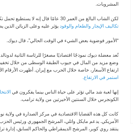
المشروبات.
لكن الشاب البالغ من العمر 30 عامًا قال إنه لا يستطيع تحمل تكلفة التأمين الصحي ويخشى من كيف أن
تكاليف الإيجار والطعام والوقود
يؤثر عليه وعلى الزبائن الذين يض
“الأمور فوضوية بعض الشيء في الوقت الحالي”، قال ديوك.
تُعد معضلة ديوك نموذجًا اقتصاديًا مصغرًا للرئاسة الثانية لدو
وضع مزيد من المال في جيوب الطبقة الوسطى من خلال تخفيضات 
ارتفاع الأسعار، خاصة خلال الحرب مع إيران. أظهرت الأرقام الأ
استمر في الارتفاع.
إنها لعبة شد مالي تؤثر على حياة الناس بينما يفكرون في
الانتخ
الكونجرس خلال السنتين الأخيرتين من ولاية ترامب.
كانت كل هذه القضايا الاقتصادية في مركز الصدارة في ولاية ن
الأمريكي. يدعم مايكل واتلي، المرشح الجمهوري ورئيس الحزب ا
ينتقد روي كوبر، المرشح الديمقراطي والحاكم السابق، إدارة ترا