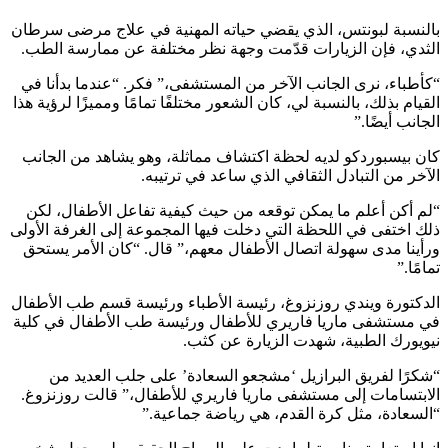
بالنسبة لبونتس، الذي يقضي حياته المهنية في علاج مرضى سرطان
الثدي، فإن الزيارات قدّمت وجهة نظر مختلفة عن ممارسة الطب.
“كأطباء، نرى الجانب الآخر من المستشفى،” فكر. “عندما بدأنا في
القيام بذلك، بالنسبة لي، كان الشعور مختلفًا تمامًا ومميزًا لرؤية هذا
الجانب أيضًا.”
كان بيسبوردكو لديه لحظة اكتشاف مماثلة، وهو يشاهد من الجانب
الآخر من التبادل الثقافي الذي ساعد في ترتيبه.
“لم أكن أعلم ما يمكن توقعه من حيث كيفية تفاعل الأطفال، لكن
ذلك اختفى في اللحظة التي دخلت فيها المجموعة إلى الغرفة الأولى
ورأينا مدى سهولة اتصال الأطفال معهم،” قال. “كان الأمر يستحق
تمامًا.”
الدكتورة ويندي روزنزوغ، رئيسة الأطباء ورئيسة قسم طب الأطفال
في مستشفى ماريا فاريري للأطفال ورئيسة طب الأطفال في كلية
نيويورك الطبية، شهدت الزيارة عن كثب.
“شكرًا لفريق البرازيل ‘مشجعو السعادة’ على جلب العديد من
الابتسامات إلى مستشفى ماريا فاريري للأطفال،” قالت روزنزوغ.
“السعادة، مثل كرة القدم، هي رياضة جماعية.”