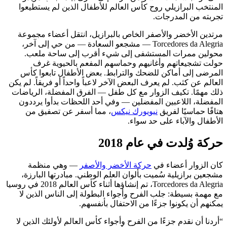
المنتخب البرازيلي روح كأس العالم للأطفال الذين لم يستطيعوا
تجربته من المدرجات.
مرتدين الأخضر والأصفر الخاص بالبرازيل، انتقل أعضاء مجموعة
Torcedores da Alegria — مشجعو السعادة — من حي إلى آخر،
محولين ممرات المستشفى إلى شيء أقرب إلى ساحة ملعب.
حولت تشجيعاتهم وأغانيهم وحماسهم المفعم بالحيوية غرف
المرضى إلى أماكن للضحك والترابط. بعض الأطفال تابعوا كأس
العالم عن كثب. لم يعرف البعض الآخر لاعباً واحداً أو فريقاً. لم يكن
ذلك مهمًا. تكيف الزوار مع كل طفل — الفرق المفضلة، الرياضات
المفضلة، اللاعبين المفضلين — وفي أحد اللحظات بدأوا يرددون
هتافًا حماسيًا لفريق
نيويورك نيكس
، مما أسفر عن تصفيق من
الأطفال والآباء على حد سواء.
حركة وُلدت في عام 2018
كان الزوار أعضاء في
حركة الأخضر والأصفر
— وهي منظمة
مشجعين برازيلية سُميت بألوان العلم الوطني. مبادرتها البارزة،
Torcedores da Alegria، تم إنشاؤها أثناء كأس العالم 2018 في روسيا
مع مهمة بسيطة: جلب الفرح وأجواء البطولة إلى الناس الذين لا
يمكنهم أن يكونوا جزءًا من الاحتفال بأنفسهم.
“أردنا أن نقدم جزءًا من الفرح وأجواء كأس العالم لأولئك الذين لا