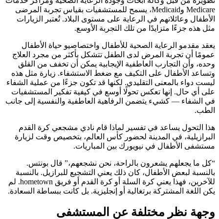
تطويره من قبل وكالة أبحاث وجودة الرعاية الصحية ومراكز خدمات
Medicare وMedicaid، يسمح للمستشفيات بقياس تجربة المرضى
الأطفال وعائلاتهم في الرعاية على مستوى البلاد. تُعتبر الزيارات
مثل هذه جزءًا متزايدًا من تلك التجربة الأوسع.
يعقد مقدمو الرعاية الصحية للأطفال واختصاصيو حياة الأطفال
عمومًا أن تجربة المرض لدى الطفل تتشكل بأكثر من مجرد العلاج
وحده، وأن التجارب العاطفية الإيجابية يمكن أن تخفف من القلق
وتساعد الأطفال على التكيف مع ضغط الاستشفاء. زيارة مثل هذه
ليست دواء بالمعنى التقليدي. لكنها قد تكون جزءًا من عملية الشفاء
على أي حال. إنها تعكس تحولًا أوسع في كيفية تفكير المستشفيات
في الشفاء — كشيء يتضمن الرفاهية العاطفية والنفسية إلى جانب
الطب.
هذا التحول يساعد في تفسير لماذا قام نادي مشجعي كرة القدم
البرازيلية، في المدينة لحضور كأس العالم، بتخصيص وقت لزيارة
مستشفى الأطفال في نيويورك بين المباريات.
“كل ما يجعلهم يشعرون بالراحة، نحن نشجعهم،” قال بونتس.
بالنسبة لبعض الأطفال، كان ذلك يعني التشجيع للبرازيل. بالنسبة
للآخرين، فهذا يعني كرة السلة أو كرة القدم أو فريق hometown. لم
يكن اللغة المشتركة برتغالية أو إنجليزية. بل كانت ببساطة السعادة.
وجهة نظر مختلفة عن المستشفى