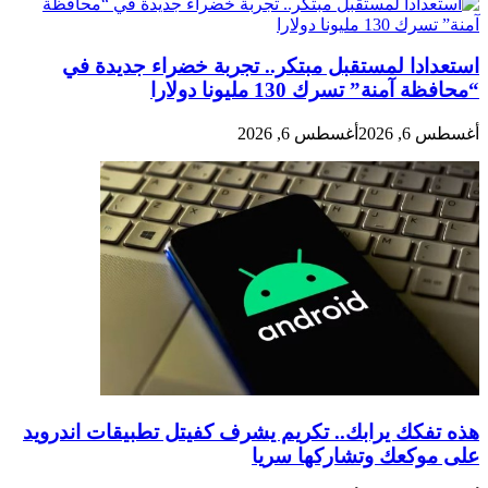
استعدادا لمستقبل مبتكر.. تجربة خضراء جديدة في
“محافظة آمنة” تسرك 130 مليونا دولارا
أغسطس 6, 2026
أغسطس 6, 2026
هذه تفكك يرابك.. تكريم يشرف كفيتل تطبيقات اندرويد
على موكعك وتشاركها سريا