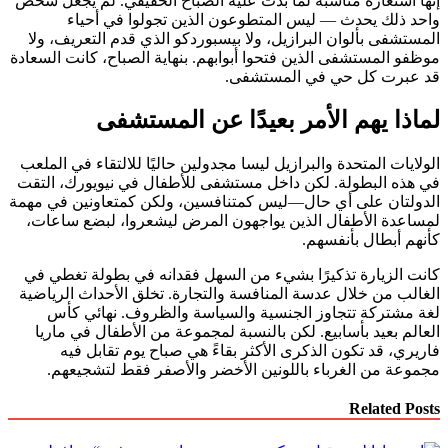
إنها استعارة مناسبة لما بدت عليه الصباح الحقيقي. لم يجعل شخص
واحد ذلك يحدث — ليس المتطوعون الذين تجولوا في أحياء
المستشفى بألوان البرازيل، ولا بيسبوردكو الذي قدم التعريف، ولا
موظفو المستشفى الذين فتحوا أبوابهم. بنهاية الصباح، كانت السعادة
قد عبرت كل حي في المستشفى.
لماذا يهم الأمر بعيدًا عن المستشفى
الولايات المتحدة والبرازيل ليسا مجدولين حاليًا للالتقاء في الملعب
في هذه البطولة. لكن داخل مستشفى للأطفال في نيويورك، التقت
الدولتان على أي حال—ليس كمتنافسين، ولكن كمتعاونين في مهمة
لمساعدة الأطفال الذين يواجهون المرض ليشعروا، لبضع ساعات،
كأنهم أبطال بأنفسهم.
كانت الزيارة تذكيرًا بشيء من السهل فقدانه في بطولة تغطي في
الغالب من خلال عدسة المنافسة والتجارة. تخلق الأحداث الرياضية
لغة مشتركة تتجاوز الجنسية والسياسة والظروف. نهائي كأس
العالم بعيد بأسابيع. لكن بالنسبة لمجموعة من الأطفال في ماريا
فاريري، قد تكون الذكرى الأكثر بقاءً هي صباح يوم تقابل فيه
مجموعة من الغرباء باللونين الأخضر والأصفر فقط لتشجيعهم.
Related Posts