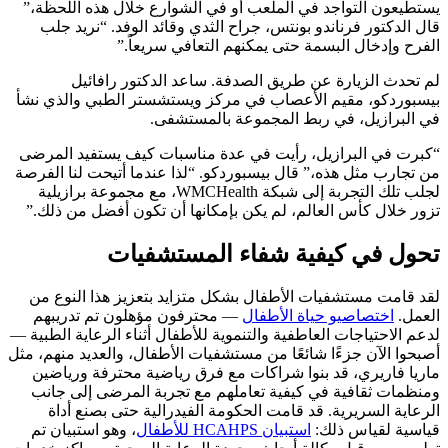
يستطيعون التواجد في الملعب أو في الشوارع خلال هذه اللحظة،”
قال الدكتور فرناندو بونتس، جراح الثدي وقائد الوفد. “نريد جلب
الفرح وإدخال البسمة حتى يمكنهم التعافي سريعاً.”
لم تحدث الزيارة عن طريق الصدفة. ساعد الدكتور رافائيل
بيسبوردكو، مقيم الأعصاب في مركز ويستشستر الطبي والذي نشأ
في البرازيل، في ربط المجموعة بالمستشفى.
“كبرت في البرازيل، رأيت في عدة مناسبات كيف يستفيد المرضى
من تجارب مثل هذه،” قال بيسبوردكو. “لذا عندما أتيحت لنا الفرصة
لجلب تلك التجربة إلى شبكة WMCHealth، مع مجموعة برازيلية
تزور خلال كأس العالم، لم يكن بإمكانها أن تكون أفضل من ذلك.”
تحول في كيفية شفاء المستشفيات
لقد قامت مستشفيات الأطفال بشكل متزايد بتعزيز هذا النوع من
العمل.
اختصاصيو حياة الأطفال
— محترفون مؤهلون تم تدريبهم
لدعم الاحتياجات العاطفية والتنموية للأطفال أثناء الرعاية الطبية —
أصبحوا الآن جزءًا شائعًا من مستشفيات الأطفال، والعديد منهم، مثل
ماريا فاريري، قد بنوا شراكات مع فرق رياضية محترفة ورياضين
ومنظمات ثقافية في كيفية تعاملهم مع تجربة المرضى إلى جانب
الرعاية السريرية. قد قامت الحكومة الفيدرالية حتى بصنع أداة
قياسية لقياس ذلك:
استبيان HCAHPS للأطفال
، وهو استبيان تم