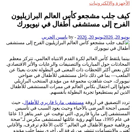
الأجهزة والإلكترونيات
كيف جلب مشجعو كأس العالم البرازيليون
الفرح إلى مستشفى أطفال في نيويورك
يونيو 20, 2026
يونيو 20, 2026
-
by
ياسين الحربي
بينما يلتقط كأس العالم لكرة القدم الانتباه العالمي، تتركز معظم
المحادثات حول المباريات والتصنيفات والرعايات والأثر الاقتصادي.
لكن بعض أكثر اللحظات ذات المعنى في البطولة تحدث بعيدًا عن
الملعب— بما في ذلك داخل مستشفى للأطفال في ضواحي
نيويورك، حيث شاهدت مجموعة من مؤيدي المنتخب البرازيلي
تحولوا إلى احتفال بكأس العالم في ممرات المستشفى للأطفال
الذين لم يستطيعوا تجربة البطولة بأنفسهم.
تردد التصفيق في أروقة
مستشفى ماريا فاريري للأطفال
، حيث
تُسمى أجنحة المرضى بالأحياء وحيث يعود السبب في تأسيس
المستشفى إلى ماريا فاريري، التي توفيت عن عمر يناهز 13 عامًا
في عام 1995، مما ألهم رؤية عائلتها لمستشفى مكرس لـ”صحة
ورفاهية جميع الأطفال في العالم.” كانت الأعلام ترفرف، والأغاني
تُغنى، والابتسامات تنتشر من غرفة إلى أخرى بينما جلب مؤيدو