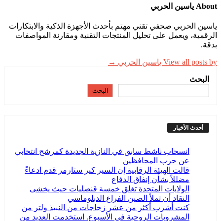
About ياسين الحربي
ياسين الحربي صحفي تقني مهتم بأحدث الأجهزة الذكية والابتكارات
الرقمية، ويعمل على تحليل المنتجات التقنية ومقارنة المواصفات
بدقة.
View all posts by ياسين الحربي →
البحث
البحث
أحدث الأخبار
انسحاب ناشط سابق في النازية الجديدة كمرشح انتخابي
عن حزب المحافظين
قالت الهيئة الرقابية إن السير كير ستارمر قدم ادعاءً
مضللاً بشأن إنفاق الدفاع
الولايات المتحدة تغلق خمسة قنصليات حيث يخشى
النقاد أن تملأ الصين الفراغ الدبلوماسي
كنت أشرب أكثر من عشر زجاجات من النبيذ ولتر من
المشروبات الروحية في الأسبوع. استخدمت العديد من