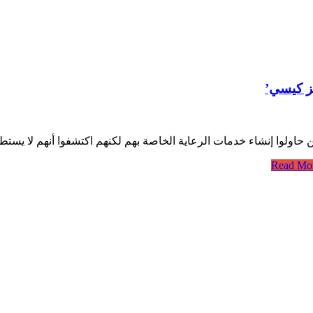
يز كيسي’