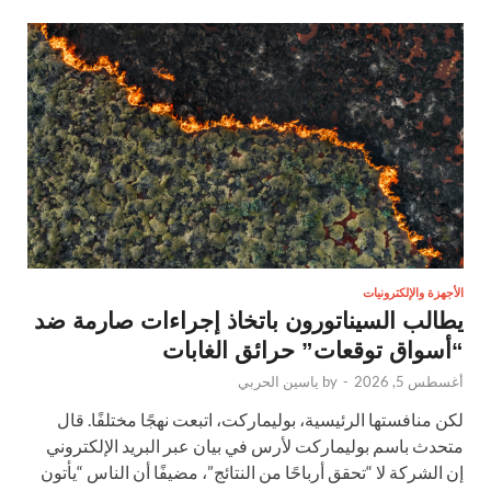
الأجهزة والإلكترونيات
يطالب السيناتورون باتخاذ إجراءات صارمة ضد
“أسواق توقعات” حرائق الغابات
أغسطس 5, 2026
-
by
ياسين الحربي
لكن منافستها الرئيسية، بوليماركت، اتبعت نهجًا مختلفًا. قال
متحدث باسم بوليماركت لأرس في بيان عبر البريد الإلكتروني
إن الشركة لا “تحقق أرباحًا من النتائج”، مضيفًا أن الناس “يأتون