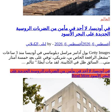
العالم
في أوديسا، لا أحد في مأمن من الضربات الروسية
الجديدة على البحر الأسود
أغسطس 6, 2026
أغسطس 6, 2026
-
by
ليلى الكيلاني
Getty Images بول آدامز مراسل دبلوماسي في أوديسا منذ 3 ساعات
“مشغل الرافعة الخاص بي، شريكي، توفي على بعد خمسة أمتار
مني… السائق ظل في الكابينة. لقد مات أيضًا.” تتألم …
في أوديسا، لا أحد في مأمن من الضربات الروسية الجديدة على
البحر الأسود
Read More