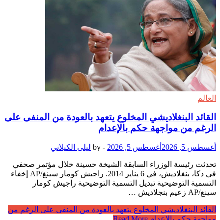
العالم
القائد البنغلاديشي المخلوع يتعهد بالعودة من المنفى على
الرغم من مواجهة حكم بالإعدام
أغسطس 5, 2026
أغسطس 5, 2026
-
by
ليلى الكيلاني
تحدثت رئيسة الوزراء السابقة الشيخة حسينة خلال مؤتمر صحفي
في دكا، بنغلاديش، في 6 يناير 2014. راجيش كومار سينغ/AP إخفاء
التسمية التوضيحية تبديل التسمية التوضيحية راجيش كومار
سينغ/AP زعيم بنجلاديش …
القائد البنغلاديشي المخلوع يتعهد بالعودة من المنفى على الرغم من
مواجهة حكم بالإعدام
Read More